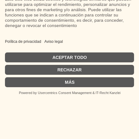
© 2026 Latina Magazin. Todos los derechos
reservados.
Desarrollado con IONOS · Diseño y
contenido por F1 Assistent
Las opiniones vertidas en los artículos de
opinión son responsabilidad exclusiva de sus
autores y no representan necesariamente la
línea editorial de Latina Magazin.
German
Spanish
Páginas
Impressum
Políticas de privacidad