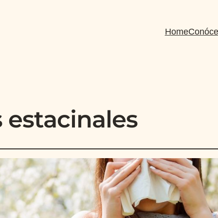
Home
Conóce
s estacinales