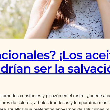
acionales? ¡Los acei
drían ser la salvaci
estornudos constantes y picazón en el rostro, ¿puede 
flores de colores, árboles frondosos y temperatura más c
 para aquellos que preferimos apoyarnos de soluciones má