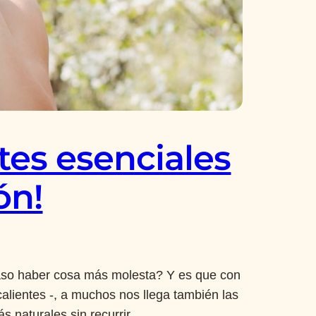
tes esenciales
ón!
acaso haber cosa más molesta? Y es que con
alientes -, a muchos nos llega también las
s naturales sin recurrir…