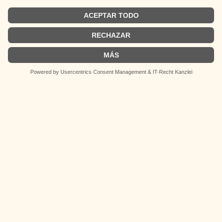
German
Spanish
Latina Magazin
Plataforma intercultural que conecta
Latinoamérica y Alemania.
© 2026 Latina Magazin. Todos los derechos