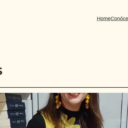
Home
Conóce
s