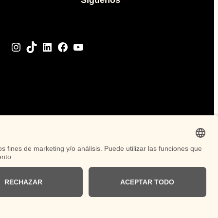
Instagram
TikTok
LinkedIn
Facebook
YouTube
German
Spanish