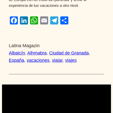
experiencia de tus vacaciones a otro nivel.
Facebook
LinkedIn
WhatsApp
Email
Telegram
Compartir
Latina Magazin
Albaicín
, 
Alhmabra
, 
Ciudad de Granada
, 
España
, 
vacaciones
, 
viajar
, 
viajes