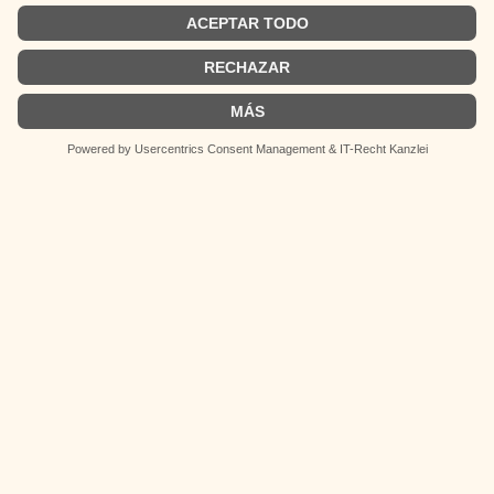
Páginas
German
Impressum
Spanish
Políticas de privacidad
Políticas de Cookies
Síguenos
Instagram
TikTok
LinkedIn
Facebook
YouTube