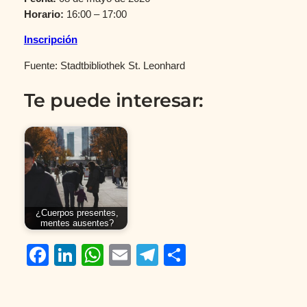
Horario:
16:00 – 17:00
Inscripción
Fuente: Stadtbibliothek St. Leonhard
Te puede interesar:
¿Cuerpos presentes,
mentes ausentes?
Facebook
LinkedIn
WhatsApp
Email
Telegram
Compartir