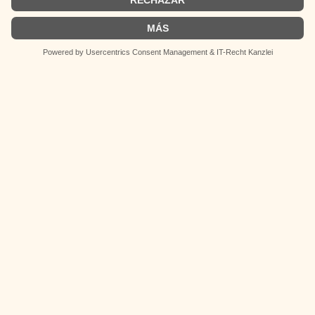
opinión son responsabilidad exclusiva de sus
German
autores y no representan necesariamente la
Spanish
línea editorial de Latina Magazin.
Páginas
Impressum
Políticas de privacidad
Políticas de Cookies
Síguenos
Instagram
TikTok
LinkedIn
Facebook
YouTube