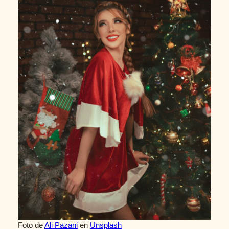
Foto de
Ali Pazani
en
Unsplash