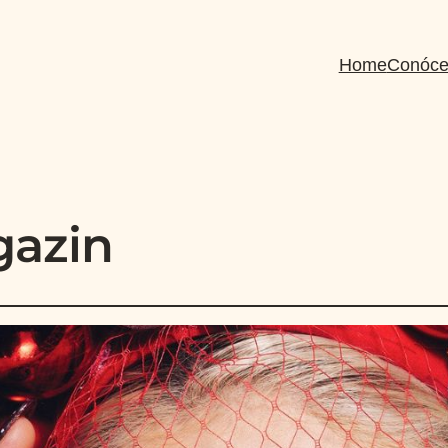
Home
Conóce
gazin