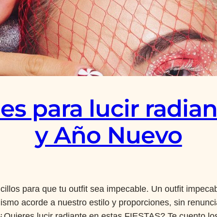
les para lucir radi
y Año Nuevo
cillos para que tu outfit sea impecable. Un outfit impec
ismo acorde a nuestro estilo y proporciones, sin renunc
¿Quieres lucir radiante en estas FIESTAS? Te cuento l